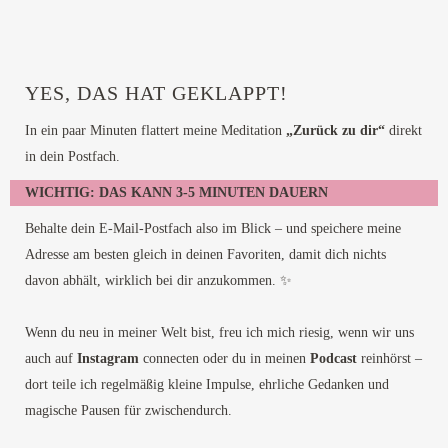
YES, DAS HAT GEKLAPPT!
In ein paar Minuten flattert meine Meditation
„Zurück zu dir“
direkt
in dein Postfach.
WICHTIG: DAS KANN 3-5 MINUTEN DAUERN
Behalte dein E-Mail-Postfach also im Blick – und speichere meine
Adresse am besten gleich in deinen Favoriten, damit dich nichts
davon abhält, wirklich bei dir anzukommen. ✨
Wenn du neu in meiner Welt bist, freu ich mich riesig, wenn wir uns
auch auf
Instagram
connecten oder du in meinen
Podcast
reinhörst –
dort teile ich regelmäßig kleine Impulse, ehrliche Gedanken und
magische Pausen für zwischendurch.