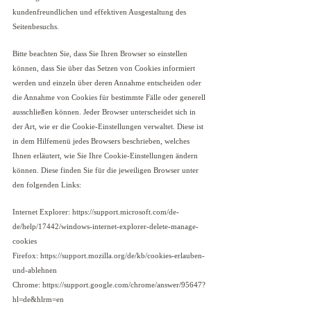
kundenfreundlichen und effektiven Ausgestaltung des
Seitenbesuchs.
Bitte beachten Sie, dass Sie Ihren Browser so einstellen
können, dass Sie über das Setzen von Cookies informiert
werden und einzeln über deren Annahme entscheiden oder
die Annahme von Cookies für bestimmte Fälle oder generell
ausschließen können. Jeder Browser unterscheidet sich in
der Art, wie er die Cookie-Einstellungen verwaltet. Diese ist
in dem Hilfemenü jedes Browsers beschrieben, welches
Ihnen erläutert, wie Sie Ihre Cookie-Einstellungen ändern
können. Diese finden Sie für die jeweiligen Browser unter
den folgenden Links:
Internet Explorer: https://support.microsoft.com/de-
de/help/17442/windows-internet-explorer-delete-manage-
cookies
Firefox: https://support.mozilla.org/de/kb/cookies-erlauben-
und-ablehnen
Chrome: https://support.google.com/chrome/answer/95647?
hl=de&hlrm=en